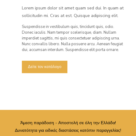
Lorem ipsum dolor sit amet quam sed dui. In quam at
sollicitudin mi. Cras at est. Quisque adipiscing elit.
Suspendisse in vestibulum quis, tincidunt quis, odio.
Donec iaculis. Nam tempor scelerisque, diam. Nullam
imperdiet sagittis, mi quis consectetuer adipiscing urna.
Nunc convallis libero. Nulla posuere arcu. Aenean feugiat
dui, accumsan interdum. Suspendisse elit porta ornare.
Δείτε τον κατάλογο
Άμεση παράδοση - Αποστολή σε όλη την Ελλάδα!
Δυνατότητα για ειδικές διαστάσεις κατόπιν παραγγελίας!