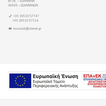
ΒΙ.ΠΕ. – ΙΩΑΝΝΙΝΑ
45500 – ΙΩΑΝΝΙΝΩΝ
+30 26510 57747
+30 26510 57114
nousiasb@otenet.gr