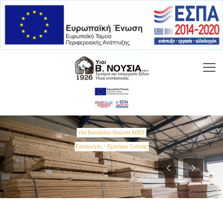
Υιοί Βασιλείου Νούσια ΑΒΕΕ
Εισαγωγές - Εμπόριο Ξυλείας