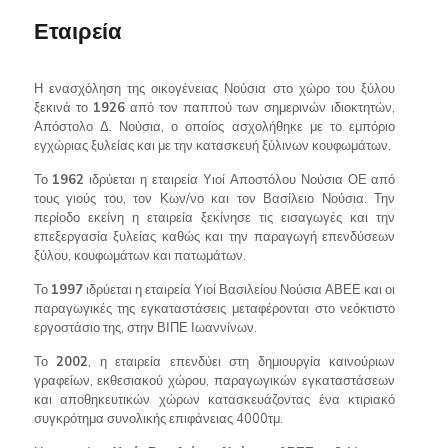
Εταιρεία
Η ενασχόληση της οικογένειας Νούσια στο χώρο του ξύλου
ξεκινά το
1926
από τον παππού των σημερινών ιδιοκτητών,
Απόστολο Δ. Νούσια, ο οποίος ασχολήθηκε με το εμπόριο
εγχώριας ξυλείας και με την κατασκευή ξύλινων κουφωμάτων.
Το
1962
ιδρύεται η εταιρεία Υιοί Αποστόλου Νούσια ΟΕ από
τους γιούς του, τον Κων/νο και τον Βασίλειο Νούσια. Την
περίοδο εκείνη η εταιρεία ξεκίνησε τις εισαγωγές και την
επεξεργασία ξυλείας καθώς και την παραγωγή επενδύσεων
ξύλου, κουφωμάτων και πατωμάτων.
Το
1997
ιδρύεται η εταιρεία Υιοί Βασιλείου Νούσια ΑΒΕΕ και οι
παραγωγικές της εγκαταστάσεις μεταφέρονται στο νεόκτιστο
εργοστάσιο της, στην ΒΙΠΕ Ιωαννίνων.
Το
2002
, η εταιρεία επενδύει στη δημιουργία καινούριων
γραφείων, εκθεσιακού χώρου, παραγωγικών εγκαταστάσεων
και αποθηκευτικών χώρων κατασκευάζοντας ένα κτιριακό
συγκρότημα συνολικής επιφάνειας 4000τμ.