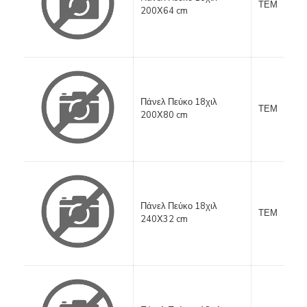
ΤΕΜ
200Χ64 cm
Πάνελ Πεύκο 18χιλ
ΤΕΜ
200Χ80 cm
Πάνελ Πεύκο 18χιλ
ΤΕΜ
240Χ32 cm